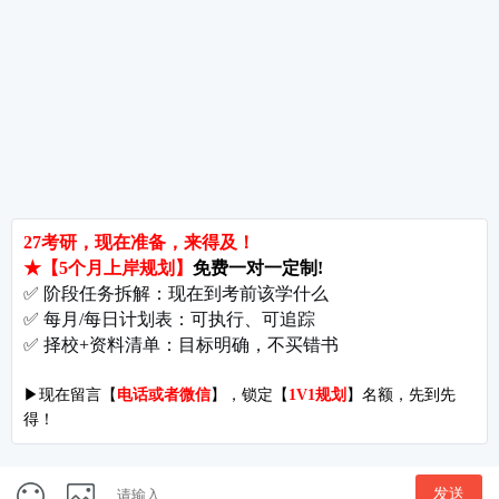
郑州大学考研难吗?双非跨考真的会被歧视吗?
拒绝无效内卷，北京考研培训怎么选?
长沙考研好考的大学有哪些?内行人教你如何“捡漏”
北京哪些学校相对好考?
郑州考研机构避雷与收费大揭秘
长沙考研辅导与咨询全攻略：如何借力打力，一战成硕?
郑州考研集训启航教育：28年专业积淀
郑州考研班哪个好?启航教育深度测评与择校指南
北京理工大学考研难吗?2027考情全解析
北京考研集训营怎么选?2027备考避坑指南与启航教育全解析
付款方式
|
关于我们
开发者名称：爱启航在线考研软件
|
版本号：V4.1.4
地址：北京市海淀区万泉河路68号紫金大厦11层
Copyright©1998-2027
京ICP备16065416号-7