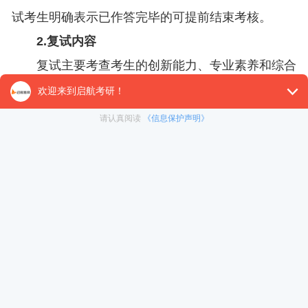
试考生明确表示已作答完毕的可提前结束考核。
2.复试内容
复试主要考查考生的创新能力、专业素养和综合
素质等，包括思想政治素质和品德、外语水平、专业
基础知识、专业综合能力、心理健康等。同等学力考
生、成人教育应届本科毕业生及复试时未获得本科毕
业证书的自考和网络教育考生，须加试两门与报考专
业相关的本科段主干课程。
思想政治素质和品德考核不合格者不予录取;复
试成绩不及格者不予录取;加试考生加试成绩(任何一
门)不合格者不予录取;身体健康状况不符合国家招生
录取规定的不予录取;未通过或未完成学历(学籍)审核
的考生不得列入拟录取名单。