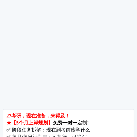
考研数学草稿纸使用技巧与检查方法——别让乱草稿毁了你的分数
考研指导
经验分享
专业解析
院校排名
院校解析
每
郑州大学考研难吗?双非跨考真的会被歧视吗?
拒绝无效内卷，北京考研培训怎么选?
长沙考研好考的大学有哪些?内行人教你如何“捡漏”
北京哪些学校相对好考?
郑州考研机构避雷与收费大揭秘
长沙考研辅导与咨询全攻略：如何借力打力，一战成硕?
郑州考研集训启航教育：28年专业积淀
郑州考研班哪个好?启航教育深度测评与择校指南
北京理工大学考研难吗?2027考情全解析