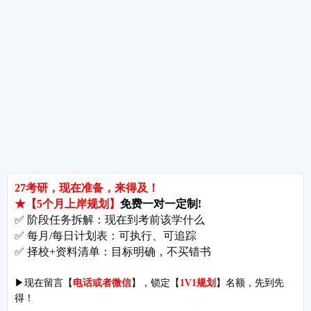
最新资讯
更多
以下关于拓扑排序的说法中，错误的是( )。①若有向图存在
试题
环路，则该有向图一定不存
下列联轴器功能中，为主要功能。
试题
同一根轴的两端支承，虽然承受载荷不等，但常使用一对相
试题
同型号的滚动轴承，这是因为除
锥齿轮的接触疲劳强度按当量圆柱齿轮的公式计算，当量齿
试题
轮的齿数、模数是锥齿轮的。
带传动发生打滑总是。
试题
螺纹连接中最常用的螺纹牙型是。
试题
付款方式
|
关于我们
开发者名称：爱启航在线考研软件
|
版本号：V4.1.4