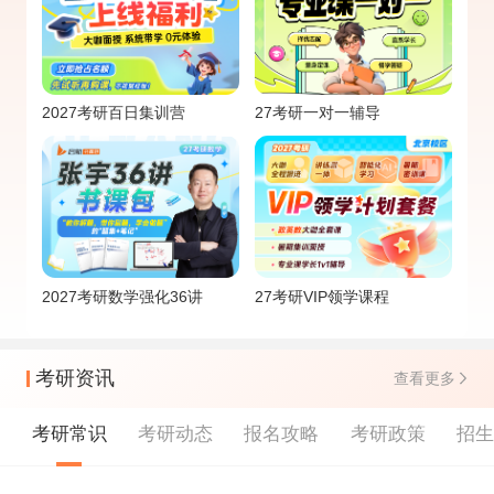
2027考研百日集训营
27考研一对一辅导
2027考研数学强化36讲
27考研VIP领学课程
考研资讯
查看更多
考研常识
考研动态
报名攻略
考研政策
招