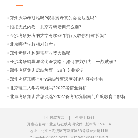
郑州大学考研难吗?双非跨考真的会被歧视吗?
拒绝无效内卷，北京考研培训怎么选?
长沙考研好考的大学有哪些?内行人教你如何“捡漏”
北京哪些学校相对好考?
郑州考研机构避雷与收费大揭秘
长沙考研辅导与咨询全攻略：如何借力打力，一战成硕?
郑州考研集训启航教育：28年专业积淀
郑州考研班哪个好?启航教育深度测评与择校指南
北京理工大学考研难吗?2027考情全解析
北京考研集训营怎么选?2027备考避坑指南与启航教育全解析
付款方式
|
关于我们
开发者名称：爱启航在线考研软件
|
版本号：V4.1.4
地址：北京市海淀区万泉河路68号紫金大厦11层
Copyright©1998-2027
京ICP备16065416号-7