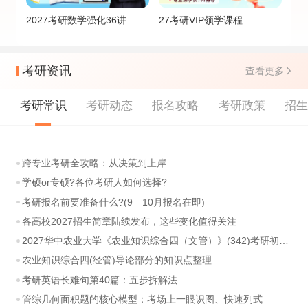
2027考研数学强化36讲
27考研VIP领学课程
考研资讯
查看更多
考研常识
考研动态
报名攻略
考研政策
招
跨专业考研全攻略：从决策到上岸
学硕or专硕?各位考研人如何选择?
考研报名前要准备什么?(9—10月报名在即)
各高校2027招生简章陆续发布，这些变化值得关注
2027华中农业大学《农业知识综合四（文管）》(342)考研初试大纲
农业知识综合四(经管)导论部分的知识点整理
考研英语长难句第40篇：五步拆解法
管综几何面积题的核心模型：考场上一眼识图、快速列式