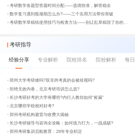
考研数学各题型答题时间分配——选填快准，解答稳全
数学复习遇到瓶颈期怎么办?——三个实用方法帮你突破
考研数学草稿纸使用技巧与检查方法——别让乱草稿毁了你的分数
考研指导
经验分享
专业解析
院校排名
院校解析
每
郑州大学考研难吗?双非跨考真的会被歧视吗?
拒绝无效内卷，北京考研培训怎么选?
长沙考研好考的大学有哪些?内行人教你如何“捡漏”
北京哪些学校相对好考?
郑州考研机构避雷与收费大揭秘
长沙考研辅导与咨询全攻略：如何借力打力，一战成硕?
郑州考研集训启航教育：28年专业积淀