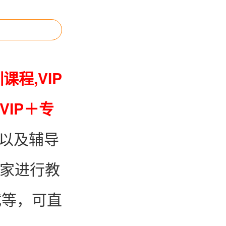
训课程
,
VIP
VIP＋专
义以及辅导
家进行教
试等，可直