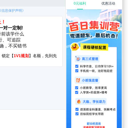
同的破局点
么
4