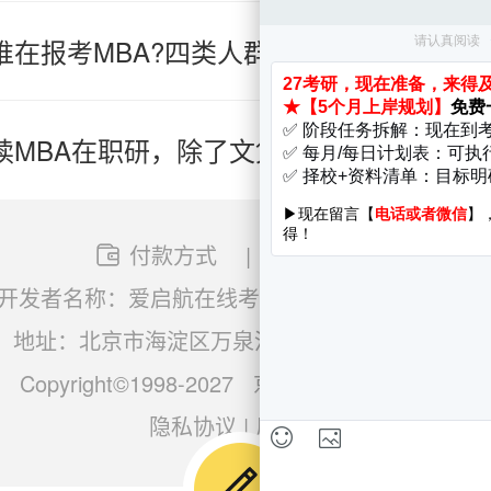
谁在报考MBA?四类人群，同一条赛道，不
读MBA在职研，除了文凭，你还能拿到什
付款方式
|
关于我们
开发者名称：爱启航在线考研软件
|
版本号：V4.1.
地址：北京市海淀区万泉河路68号紫金大厦11层
Copyright©1998-2027
京ICP备16065416号-7
隐私协议
|
用户权限