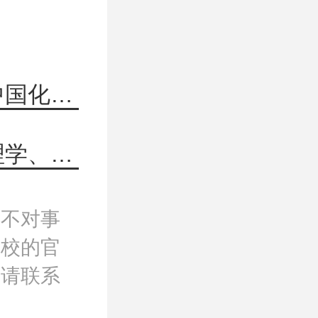
上一篇：广西民族大学803马克思主义中国化2023年考研真题
下一篇：扬州大学611法学综合一（法理学、宪法学）25考研真题
，不对事
院校的官
，请联系