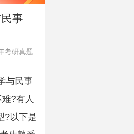
与民事
3年考研真题
学与民事
不难?有人
型?以下是