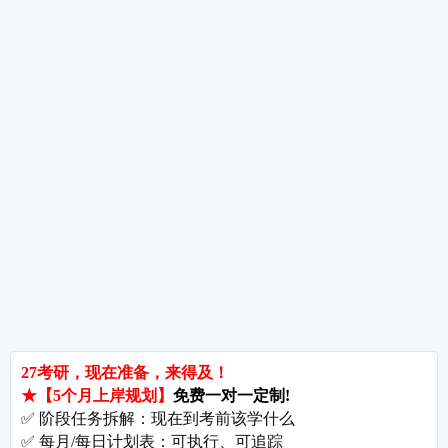
考研数学草稿纸使用技巧与检查方法——别让乱草稿毁了你的分数
考研指导
经验分享
专业解析
院校排名
院校解析
每
郑州大学考研难吗?双非跨考真的会被歧视吗?
拒绝无效内卷，北京考研培训怎么选?
长沙考研好考的大学有哪些?内行人教你如何“捡漏”
北京哪些学校相对好考?
郑州考研机构避雷与收费大揭秘
长沙考研辅导与咨询全攻略：如何借力打力，一战成硕?
郑州考研集训启航教育：28年专业积淀
郑州考研班哪个好?启航教育深度测评与择校指南
北京理工大学考研难吗?2027考情全解析