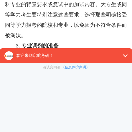
科专业的背景要求或复试中的加试内容。大专生或同
等学力考生要特别注意这些要求，选择那些明确接受
同等学力报考的院校和专业，以免因为不符合条件而
被淘汰。
3.
专业调剂的准备
考研竞争激烈，考生在报考时不仅要选择心仪的
学校和专业，还要提前考虑
调剂
的可能性。可以在填
写报名时留意相近的专业和院校，以便初试成绩公布
后有更多的调剂选择空间。
四、选择报考点时需格外谨慎
报考点是考生参加初试的地点，通常是与户籍或
工作所在地相关联。考生在选择报考点时，需要特别
注意以下事项：