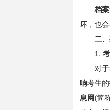
档案
坏，也会
二、
1.
考
对于
响
考生的
息网
(简