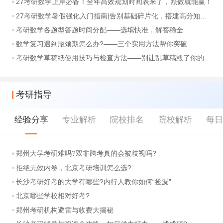
27考研数学上岸必备！全年高效规划时间表来了，照做就能赢！
27考研数学暑假强化入门指南|告别基础碎片化，搭建高分知识体系
考研数学各题型答题时间分配——选填快准，解答稳全
数学复习遇到瓶颈期怎么办?——三个实用方法帮你突破
考研数学草稿纸使用技巧与检查方法——别让乱草稿毁了你的分数
考研指导
经验分享
专业解析
院校排名
院校解析
每
郑州大学考研难吗?双非跨考真的会被歧视吗?
拒绝无效内卷，北京考研培训怎么选?
长沙考研好考的大学有哪些?内行人教你如何“捡漏”
北京哪些学校相对好考?
郑州考研机构避雷与收费大揭秘