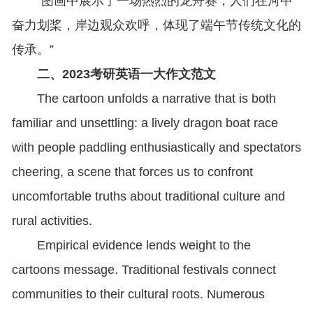
“图画中展示了一场热烈的龙舟赛，人们在河中
奋力划桨，岸边观众欢呼，体现了端午节传统文化的
传承。”
二、2023考研英语一大作文范文
The cartoon unfolds a narrative that is both
familiar and unsettling: a lively dragon boat race
with people paddling enthusiastically and spectators
cheering, a scene that forces us to confront
uncomfortable truths about traditional culture and
rural activities.
Empirical evidence lends weight to the
cartoons message. Traditional festivals connect
communities to their cultural roots. Numerous