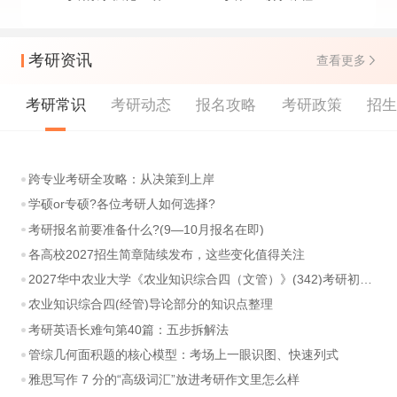
考研资讯
查看更多
考研常识
考研动态
报名攻略
考研政策
招
跨专业考研全攻略：从决策到上岸
学硕or专硕?各位考研人如何选择?
考研报名前要准备什么?(9—10月报名在即)
各高校2027招生简章陆续发布，这些变化值得关注
2027华中农业大学《农业知识综合四（文管）》(342)考研初试大纲
农业知识综合四(经管)导论部分的知识点整理
考研英语长难句第40篇：五步拆解法
管综几何面积题的核心模型：考场上一眼识图、快速列式
雅思写作 7 分的“高级词汇”放进考研作文里怎么样