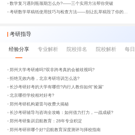
数学复习遇到瓶颈期怎么办?——三个实用方法帮你突破
考研数学草稿纸使用技巧与检查方法——别让乱草稿毁了你的分数
考研指导
经验分享
专业解析
院校排名
院校解析
每
郑州大学考研难吗?双非跨考真的会被歧视吗?
拒绝无效内卷，北京考研培训怎么选?
长沙考研好考的大学有哪些?内行人教你如何“捡漏”
北京哪些学校相对好考?
郑州考研机构避雷与收费大揭秘
长沙考研辅导与咨询全攻略：如何借力打力，一战成硕?
郑州考研集训启航教育：28年专业积淀
郑州考研班哪个好?启航教育深度测评与择校指南