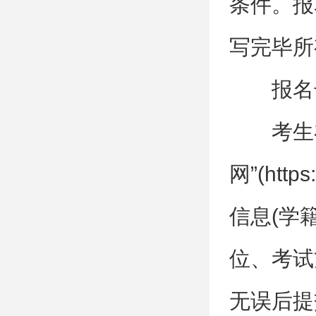
条件。报
写完毕所
报名
考生
网”(htt
信息(学
位、考试
无误后提