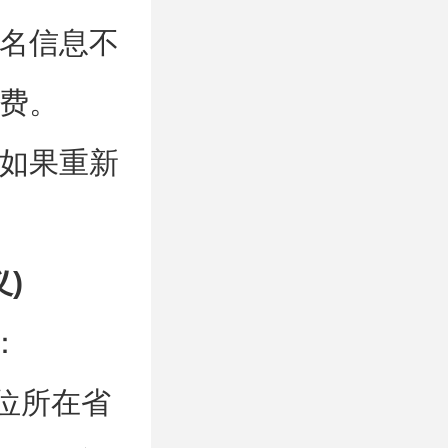
名信息不
费。
如果重新
)
：
单位所在省