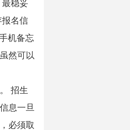
 最稳妥
存报名信
用手机备忘
虽然可以
。 招生
信息一旦
，必须取