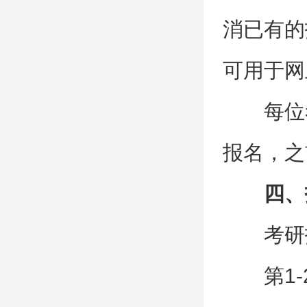
消已有的
可用于网
每位
报名，之
四、
考研
第1