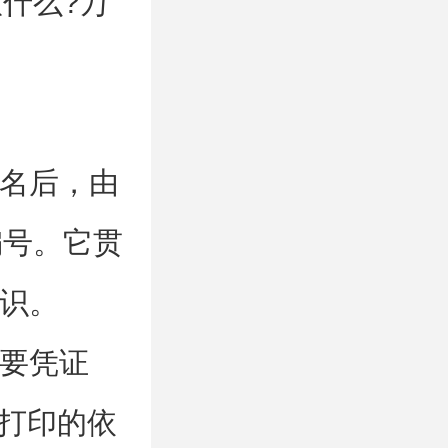
什么?万
名后，由
编号。它贯
识。
要凭证
和打印的依