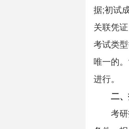
据;初试
关联凭证
考试类型
唯一的。
进行。
二、
考研