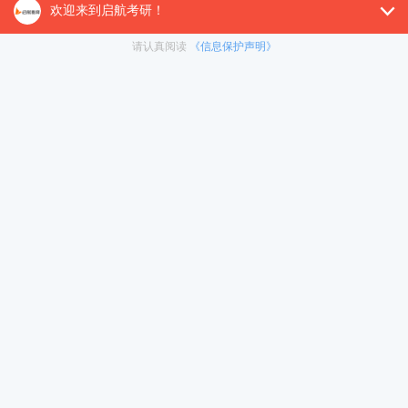
切后果由其自行承担。
第五步：填写身份证有效期
准确填写本人身份证件的有效期。若因身份证有
效期填写错误导致比对不通过，需按照报考点要求提
交补充材料。
第六步：上传准考证照片
上传本人近期正面免冠彩色证件照。照片将用于
准考证、录取照片等用途。
第七步：上传手持身份证照片
上传本人手持身份证的照片，要求脸部无遮挡且
身份证上的所有信息完整清晰可见。
第八步：上传补充材料
根据报考点要求，上传其他补充材料。不同身份