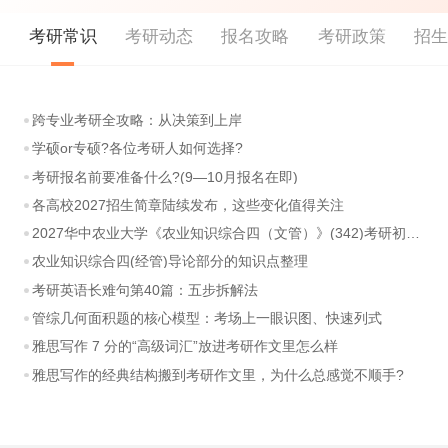
考研常识
考研动态
报名攻略
考研政策
招
跨专业考研全攻略：从决策到上岸
学硕or专硕?各位考研人如何选择?
考研报名前要准备什么?(9—10月报名在即)
各高校2027招生简章陆续发布，这些变化值得关注
2027华中农业大学《农业知识综合四（文管）》(342)考研初试大纲
农业知识综合四(经管)导论部分的知识点整理
考研英语长难句第40篇：五步拆解法
管综几何面积题的核心模型：考场上一眼识图、快速列式
雅思写作 7 分的“高级词汇”放进考研作文里怎么样
雅思写作的经典结构搬到考研作文里，为什么总感觉不顺手?