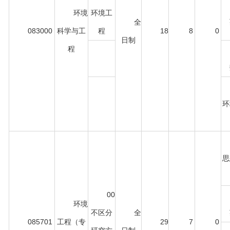
环境
环境工
全
083000
科学与工
程
18
8
0
日制
程
环
思
00
环境
不区分
全
085701
工程（专
29
7
0