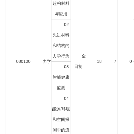
超构材料
与应用
02
先进材料
和结构的
力学行为
全
080100
力学
18
7
0
日制
03
智能健康
监测
04
能源/环境
和空间探
测中的流