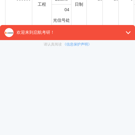
工程
日制
04
光信号处
理及网络
应用技术
05
微纳光电
子器件与
技术
06
激光与太
赫兹技术
01