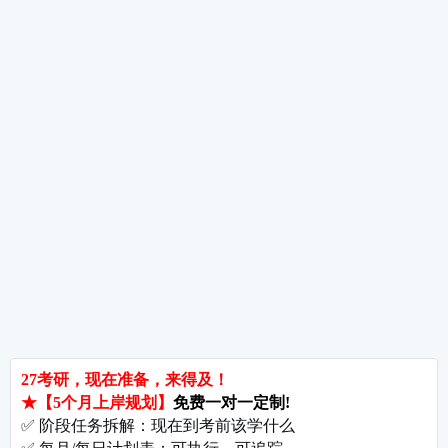
考研数学草稿纸使用技巧与检查方法——别让乱草稿毁了你的分数
考研指导
经验分享
专业解析
院校排名
院校解析
每
郑州大学考研难吗?双非跨考真的会被歧视吗?
拒绝无效内卷，北京考研培训怎么选?
长沙考研好考的大学有哪些?内行人教你如何“捡漏”
北京哪些学校相对好考?
郑州考研机构避雷与收费大揭秘
长沙考研辅导与咨询全攻略：如何借力打力，一战成硕?
郑州考研集训启航教育：28年专业积淀
郑州考研班哪个好?启航教育深度测评与择校指南
北京理工大学考研难吗?2027考情全解析