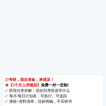
考研指导
经验分享
专业解析
院校排名
院校解析
每
郑州大学考研难吗?双非跨考真的会被歧视吗?
拒绝无效内卷，北京考研培训怎么选?
长沙考研好考的大学有哪些?内行人教你如何“捡漏”
北京哪些学校相对好考?
郑州考研机构避雷与收费大揭秘
长沙考研辅导与咨询全攻略：如何借力打力，一战成硕?
郑州考研集训启航教育：28年专业积淀
郑州考研班哪个好?启航教育深度测评与择校指南
北京理工大学考研难吗?2027考情全解析
北京考研集训营怎么选?2027备考避坑指南与启航教育全解析