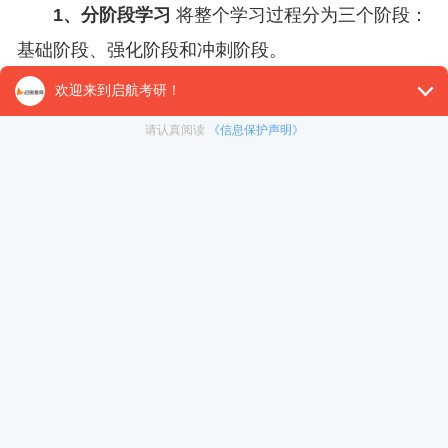
1、分阶段学习
将整个学习过程分为三个阶段：
基础阶段、强化阶段和冲刺阶段。
基础阶段（3-6月）
：这一阶段主要是打牢基
础，全面学习张宇的《18讲》和《9讲》，并配合完
成相应的课后习题。重点是理解每个知识点，建立扎
实的数学基础。
强化阶段（7-10月）
：这一阶段主要进行系统复
习和强化训练。考生需要通过刷题提升解题速度和技
巧，尤其是张宇的《1000题》和《真题大全解》，
这些都是非常重要的练习资料。同时，考生还可以配
合张宇的课程视频，加深对重点难点的理解。
冲刺阶段（11-12月）
：这一阶段主要是查漏补
缺和模拟考试。考生需要通过模拟卷和历年真题训练