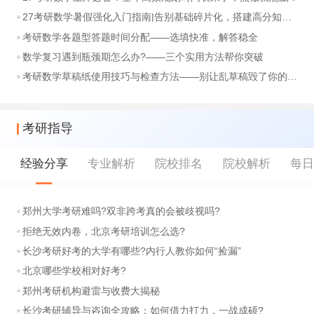
27考研数学暑假强化入门指南|告别基础碎片化，搭建高分知识体系
考研数学各题型答题时间分配——选填快准，解答稳全
数学复习遇到瓶颈期怎么办?——三个实用方法帮你突破
考研数学草稿纸使用技巧与检查方法——别让乱草稿毁了你的分数
考研指导
经验分享
专业解析
院校排名
院校解析
每
郑州大学考研难吗?双非跨考真的会被歧视吗?
拒绝无效内卷，北京考研培训怎么选?
长沙考研好考的大学有哪些?内行人教你如何“捡漏”
北京哪些学校相对好考?
郑州考研机构避雷与收费大揭秘
长沙考研辅导与咨询全攻略：如何借力打力，一战成硕?