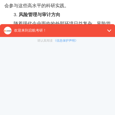
会参与这些高水平的科研实践。
3.
风险管理与审计方向
随着现代企业面临的外部环境日益复杂，风险管
理成为企业经营中的关键环节。北大的风险管理与审
计方向，主要研究企业如何识别、评估和管理财务、
经营、法律等多方面的风险，并通过审计手段对这些
风险进行有效控制。该方向结合了审计与风险管理的
双重视角，特别适合有志于在金融机构、保险公司或
大型企业从事风险控制与审计工作的考生。
风险管理与审计方向需要考生具备较强的分析能
力和对市场动态的敏锐判断力。北大该领域的研究偏
重实践应用，导师团队经常与国内外大型金融机构合
作开展项目研究，考生将有机会接触到前沿的风险管