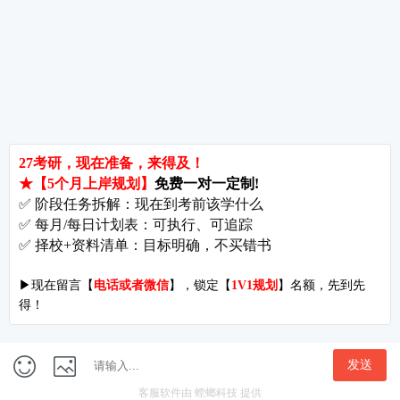
郑州大学考研难吗?双非跨考真的会被歧视吗?
拒绝无效内卷，北京考研培训怎么选?
长沙考研好考的大学有哪些?内行人教你如何“捡漏”
北京哪些学校相对好考?
郑州考研机构避雷与收费大揭秘
长沙考研辅导与咨询全攻略：如何借力打力，一战成硕?
郑州考研集训启航教育：28年专业积淀
郑州考研班哪个好?启航教育深度测评与择校指南
北京理工大学考研难吗?2027考情全解析
北京考研集训营怎么选?2027备考避坑指南与启航教育全解析
付款方式
|
关于我们
开发者名称：爱启航在线考研软件
|
版本号：V4.1.4
地址：北京市海淀区万泉河路68号紫金大厦11层
Copyright©1998-2027
京ICP备16065416号-7
隐私协议
|
用户权限
首页
课程
研招
我的
成长计划