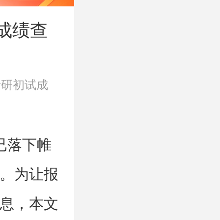
成绩查
年考研初试成
已落下帷
。为让报
息，本文