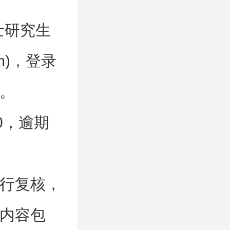
士研究生
com)，登录
。
00，逾期
行复核，
内容包