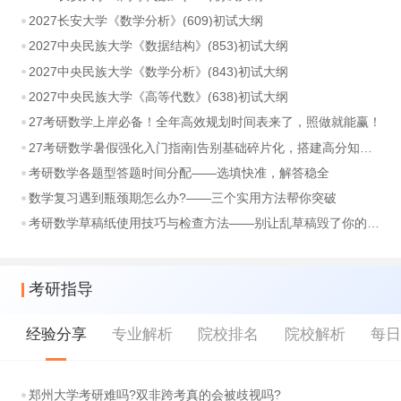
2027长安大学《数学分析》(609)初试大纲
2027中央民族大学《数据结构》(853)初试大纲
2027中央民族大学《数学分析》(843)初试大纲
2027中央民族大学《高等代数》(638)初试大纲
27考研数学上岸必备！全年高效规划时间表来了，照做就能赢！
27考研数学暑假强化入门指南|告别基础碎片化，搭建高分知识体系
考研数学各题型答题时间分配——选填快准，解答稳全
数学复习遇到瓶颈期怎么办?——三个实用方法帮你突破
考研数学草稿纸使用技巧与检查方法——别让乱草稿毁了你的分数
考研指导
经验分享
专业解析
院校排名
院校解析
每
郑州大学考研难吗?双非跨考真的会被歧视吗?