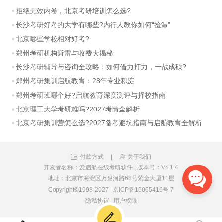
拒绝无效内卷，北京考研培训怎么选?
长沙考研好考的大学有哪些?内行人教你如何“捡漏”
北京哪些学校相对好考?
郑州考研机构避雷与收费大揭秘
长沙考研辅导与咨询全攻略：如何借力打力，一战成硕?
郑州考研集训启航教育：28年专业积淀
郑州考研班哪个好?启航教育深度测评与择校指南
北京理工大学考研难吗?2027考情全解析
北京考研集训营怎么选?2027备考避坑指南与启航教育全解析
付款方式
|
关于我们
开发者名称：爱启航在线考研软件
|
版本号：V4.1.4
地址：北京市海淀区万泉河路68号紫金大厦11层
Copyright©1998-2027
京ICP备16065416号-7
隐私协议
|
用户权限