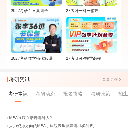
2027考研百日集训营
27考研一对一辅导
2027考研数学强化36讲
27考研VIP领学课程
考研资讯
查看更多
考研常识
考研动态
报名攻略
考研政策
招
MBA到底在培养哪种人?
人力资源方向的MBA，课程表里藏着哪几类知识