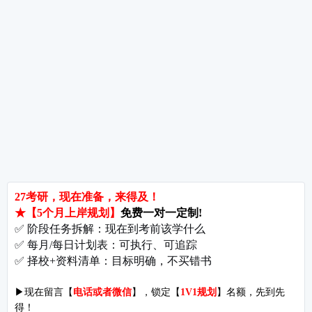
郑州大学考研难吗?双非跨考真的会被歧视吗?
拒绝无效内卷，北京考研培训怎么选?
长沙考研好考的大学有哪些?内行人教你如何“捡漏”
北京哪些学校相对好考?
郑州考研机构避雷与收费大揭秘
长沙考研辅导与咨询全攻略：如何借力打力，一战成硕?
郑州考研集训启航教育：28年专业积淀
郑州考研班哪个好?启航教育深度测评与择校指南
北京理工大学考研难吗?2027考情全解析
北京考研集训营怎么选?2027备考避坑指南与启航教育全解析
付款方式
|
关于我们
开发者名称：爱启航在线考研软件
|
版本号：V4.1.4
地址：北京市海淀区万泉河路68号紫金大厦11层