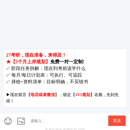
郑州大学考研难吗?双非跨考真的会被歧视吗?
拒绝无效内卷，北京考研培训怎么选?
长沙考研好考的大学有哪些?内行人教你如何“捡漏”
北京哪些学校相对好考?
郑州考研机构避雷与收费大揭秘
长沙考研辅导与咨询全攻略：如何借力打力，一战成硕?
郑州考研集训启航教育：28年专业积淀
郑州考研班哪个好?启航教育深度测评与择校指南
北京理工大学考研难吗?2027考情全解析
北京考研集训营怎么选?2027备考避坑指南与启航教育全解析
付款方式
|
关于我们
开发者名称：爱启航在线考研软件
|
版本号：V4.1.4
地址：北京市海淀区万泉河路68号紫金大厦11层
Copyright©1998-2027
京ICP备16065416号-7
隐私协议
|
用户权限