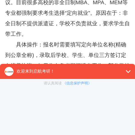
议。目前很多高校的非全日制MBA、MPA、MEM等
专业都强制要求考生选择“定向就业”。原因在于：非
全日制不提供派遣证，学校不负责就业，要求学生自
带工作。
具体操作：报名时需要填写定向单位名称(精确
到公章全称)，录取后学校、学生、单位三方签订定
向培养协议。如果你在备考期间没有工作，部分学校
允许先填写“暂无”，但录取前必须找到单位并补签协
议。
注意：如果你计划考非全日制但不想被单位绑
定，可以先打电话问目标院校研招办：“贵校非全日
制是否接受非定向考生?”少数学校(如部分师范类、
农业类院校)的非全日制允许非定向，但非常少。