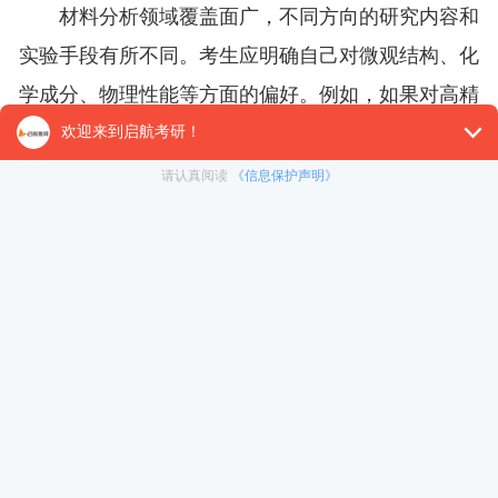
材料分析领域覆盖面广，不同方向的研究内容和
实验手段有所不同。考生应明确自己对微观结构、化
学成分、物理性能等方面的偏好。例如，如果对高精
度设备操作和微观观测兴趣浓厚，可选择微观结构分
析方向;而对成分测定和化学实验更感兴趣的考生则
可选择化学成分分析方向。
2. 专业基础
材料分析各方向对考生的专业基础要求有所不
同。例如，微观结构分析方向对物理知识、材料结构
学有较高要求，而化学成分分析方向则侧重化学知识
背景。考生应根据自己的本科课程背景选择适合自己
的方向，以便在研究生阶段快速上手专业学习。
3. 就业前景