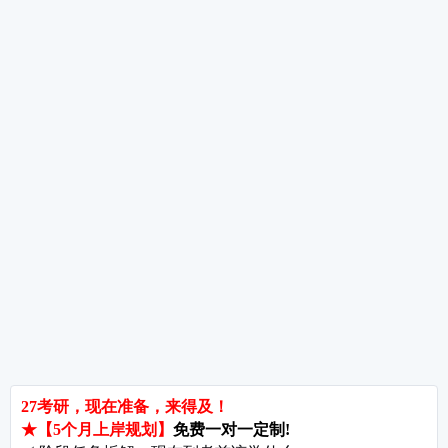
数学复习遇到瓶颈期怎么办?——三个实用方法帮你突破
考研数学草稿纸使用技巧与检查方法——别让乱草稿毁了你的分数
考研指导
经验分享
专业解析
院校排名
院校解析
每
郑州大学考研难吗?双非跨考真的会被歧视吗?
拒绝无效内卷，北京考研培训怎么选?
长沙考研好考的大学有哪些?内行人教你如何“捡漏”
北京哪些学校相对好考?
郑州考研机构避雷与收费大揭秘
长沙考研辅导与咨询全攻略：如何借力打力，一战成硕?
郑州考研集训启航教育：28年专业积淀
郑州考研班哪个好?启航教育深度测评与择校指南