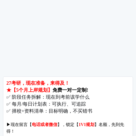
经验分享
专业解析
院校排名
院校解析
每
郑州大学考研难吗?双非跨考真的会被歧视吗?
拒绝无效内卷，北京考研培训怎么选?
长沙考研好考的大学有哪些?内行人教你如何“捡漏”
北京哪些学校相对好考?
郑州考研机构避雷与收费大揭秘
长沙考研辅导与咨询全攻略：如何借力打力，一战成硕?
郑州考研集训启航教育：28年专业积淀
郑州考研班哪个好?启航教育深度测评与择校指南
北京理工大学考研难吗?2027考情全解析
北京考研集训营怎么选?2027备考避坑指南与启航教育全解析
付款方式
|
关于我们