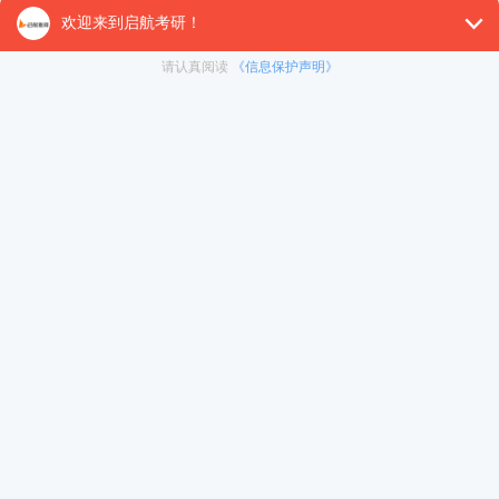
面对竞争激烈的考研环境，考生需要制定有效的
备考策略。
1. 制定学习计划
考生应根据自己的基础情况制定详细的学习计
划，合理安排每天的学习时间，确保覆盖所有重要知
识点。尤其是专业课的内容，要有针对性地进行复
习。
2. 深入理解知识
在备考过程中，不仅要记忆理论知识，更要理解
其背后的原理和应用。比如，在学习市场营销时，要
关注如何将理论应用于实际的市场调研和产品推广
中。
3. 多做真题与模拟题