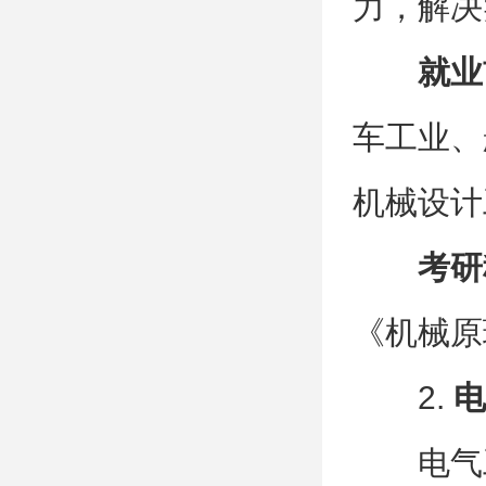
力，解决
就业
车工业、
机械设计
考研
《机械原
2.
电
电气