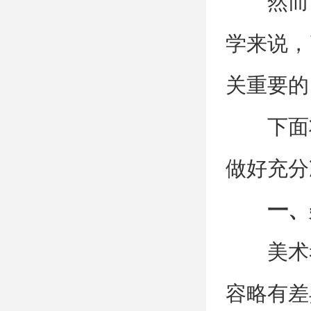
然而
学来说，
关重要的
下面
做好充分
一、
美术
容略有差