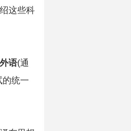
绍这些科
外语
(通
试的统一