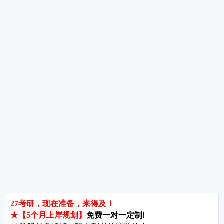
数学复习遇到瓶颈期怎么办?——三个实用方法帮你突破
考研数学草稿纸使用技巧与检查方法——别让乱草稿毁了你的分数
考研指导
经验分享
专业解析
院校排名
院校解析
每
郑州大学考研难吗?双非跨考真的会被歧视吗?
拒绝无效内卷，北京考研培训怎么选?
长沙考研好考的大学有哪些?内行人教你如何“捡漏”
北京哪些学校相对好考?
郑州考研机构避雷与收费大揭秘
长沙考研辅导与咨询全攻略：如何借力打力，一战成硕?
郑州考研集训启航教育：28年专业积淀
郑州考研班哪个好?启航教育深度测评与择校指南