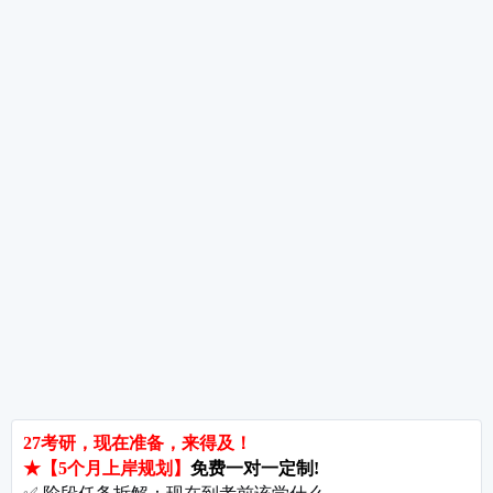
数学复习遇到瓶颈期怎么办?——三个实用方法帮你突破
考研数学草稿纸使用技巧与检查方法——别让乱草稿毁了你的分数
考研指导
经验分享
专业解析
院校排名
院校解析
每
郑州大学考研难吗?双非跨考真的会被歧视吗?
拒绝无效内卷，北京考研培训怎么选?
长沙考研好考的大学有哪些?内行人教你如何“捡漏”
北京哪些学校相对好考?
郑州考研机构避雷与收费大揭秘
长沙考研辅导与咨询全攻略：如何借力打力，一战成硕?
郑州考研集训启航教育：28年专业积淀
郑州考研班哪个好?启航教育深度测评与择校指南