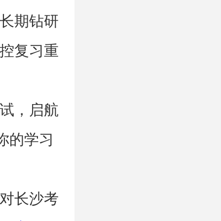
长期钻研
控复习重
试，启航
你的学习
对长沙考