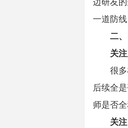
边研友的
一道防线
二、
关注
很多
后续全是
师是否全
关注