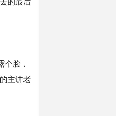
去的最后
露个脸，
的主讲老