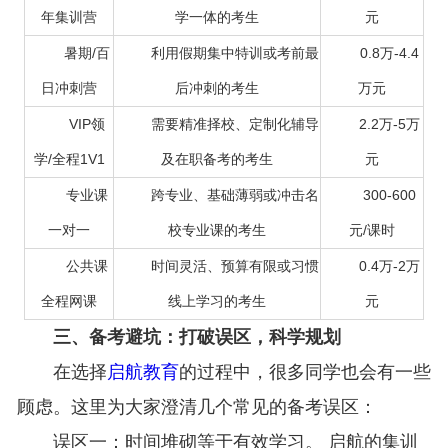
年集训营
学一体的考生
元
暑期/百
利用假期集中特训或考前最
0.8万-4.4
日冲刺营
后冲刺的考生
万元
VIP领
需要精准择校、定制化辅导
2.2万-5万
学/全程1V1
及在职备考的考生
元
专业课
跨专业、基础薄弱或冲击名
300-600
一对一
校专业课的考生
元/课时
公共课
时间灵活、预算有限或习惯
0.4万-2万
全程网课
线上学习的考生
元
三、备考避坑：打破误区，科学规划
在选择
启航教育
的过程中，很多同学也会有一些
顾虑。这里为大家澄清几个常见的备考误区：
误区一：时间堆砌等于有效学习。 启航的集训