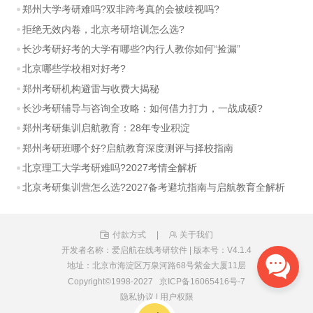
郑州大学考研难吗?双非跨考真的会被歧视吗?
拒绝无效内卷，北京考研培训怎么选?
长沙考研好考的大学有哪些?内行人教你如何“捡漏”
北京哪些学校相对好考?
郑州考研机构避雷与收费大揭秘
长沙考研辅导与咨询全攻略：如何借力打力，一战成硕?
郑州考研集训启航教育：28年专业积淀
郑州考研班哪个好?启航教育深度测评与择校指南
北京理工大学考研难吗?2027考情全解析
北京考研集训营怎么选?2027备考避坑指南与启航教育全解析
付款方式
|
关于我们
开发者名称：爱启航在线考研软件
|
版本号：V4.1.4
地址：北京市海淀区万泉河路68号紫金大厦11层
Copyright©1998-2027
京ICP备16065416号-7
隐私协议
|
用户权限