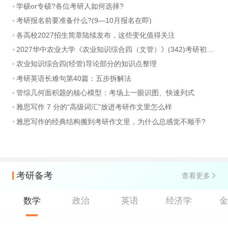
学硕or专硕?各位考研人如何选择?
考研报名前要准备什么?(9—10月报名在即)
各高校2027招生简章陆续发布，这些变化值得关注
2027华中农业大学《农业知识综合四（文管）》(342)考研初试大纲
农业知识综合四(经管)导论部分的知识点整理
考研英语长难句第40篇：五步拆解法
管综几何面积题的核心模型：考场上一眼识图、快速列式
雅思写作 7 分的“高级词汇”放进考研作文里怎么样
雅思写作的经典结构搬到考研作文里，为什么总感觉不顺手?
考研备考
查看更多
数学
政治
英语
经济学