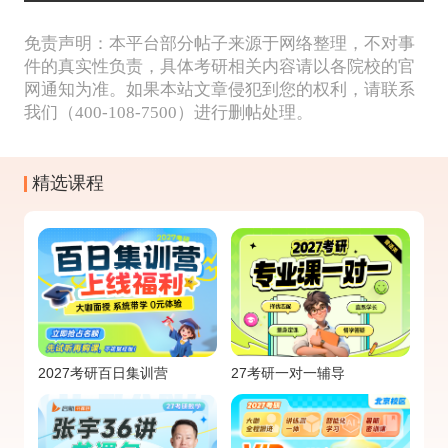
免责声明：本平台部分帖子来源于网络整理，不对事
件的真实性负责，具体考研相关内容请以各院校的官
网通知为准。如果本站文章侵犯到您的权利，请联系
我们（400-108-7500）进行删帖处理。
精选课程
2027考研百日集训营
27考研一对一辅导