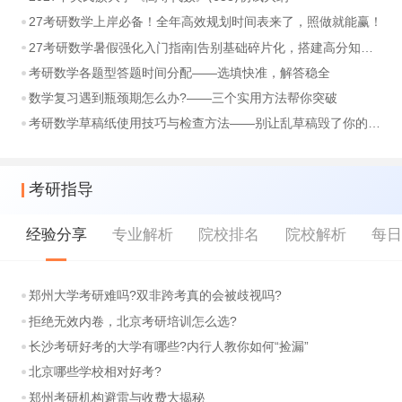
27考研数学上岸必备！全年高效规划时间表来了，照做就能赢！
27考研数学暑假强化入门指南|告别基础碎片化，搭建高分知识体系
考研数学各题型答题时间分配——选填快准，解答稳全
数学复习遇到瓶颈期怎么办?——三个实用方法帮你突破
考研数学草稿纸使用技巧与检查方法——别让乱草稿毁了你的分数
考研指导
经验分享
专业解析
院校排名
院校解析
每
郑州大学考研难吗?双非跨考真的会被歧视吗?
拒绝无效内卷，北京考研培训怎么选?
长沙考研好考的大学有哪些?内行人教你如何“捡漏”
北京哪些学校相对好考?
郑州考研机构避雷与收费大揭秘