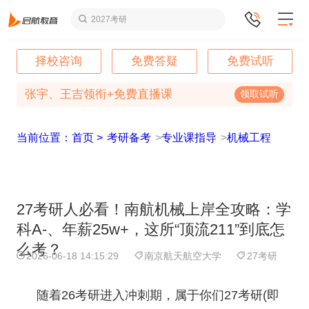
2027考研
择校咨询
免费答疑
免费试听
张宇、王吉领衔+免费直播课
领取试听
当前位置：首页 >
考研备考
>
专业课指导
>
机械工程
27考研人必看！南航机械上岸全攻略：学
科A-、年薪25w+，这所“顶流211”到底怎
么考？
2026-06-18 14:15:29
南京航天航空大学
27考研
随着26考研进入冲刺期，属于你们27考研(即