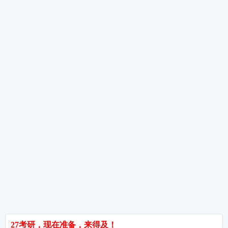
考研数学各题型答题时间分配——选填快准，解答稳全
数学复习遇到瓶颈期怎么办?——三个实用方法帮你突破
考研数学草稿纸使用技巧与检查方法——别让乱草稿毁了你的分数
考研指导
经验分享
专业解析
院校排名
院校解析
每
郑州大学考研难吗?双非跨考真的会被歧视吗?
拒绝无效内卷，北京考研培训怎么选?
长沙考研好考的大学有哪些?内行人教你如何“捡漏”
北京哪些学校相对好考?
郑州考研机构避雷与收费大揭秘
长沙考研辅导与咨询全攻略：如何借力打力，一战成硕?
郑州考研集训启航教育：28年专业积淀