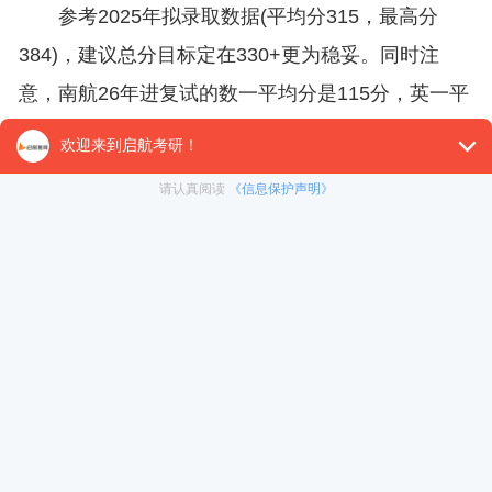
参考2025年拟录取数据(平均分315，最高分
384)，建议总分目标定在330+更为稳妥。同时注
意，南航26年进复试的数一平均分是115分，英一平
均分68分，数二平均分129分——竞争激烈程度可见
一斑。
三、初试考什么?参考书目有哪些?
1. 考试科目(以航空学院080200机械工程学硕为
例)
①101思想政治理论(全国统考)
②201英语(一)(全国统考)
③301数学(一)(全国统考)
④810工程力学(南航自命题，包含理论力学静力