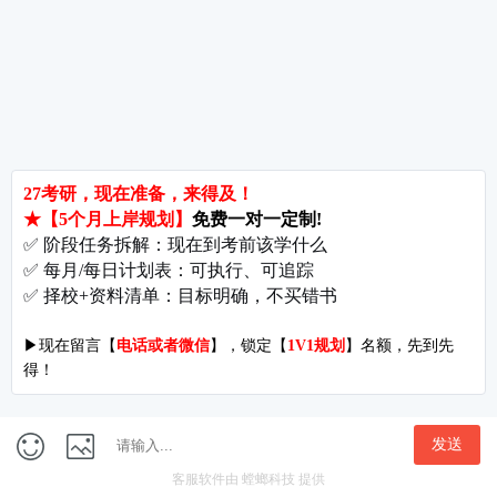
郑州大学考研难吗?双非跨考真的会被歧视吗?
拒绝无效内卷，北京考研培训怎么选?
长沙考研好考的大学有哪些?内行人教你如何“捡漏”
北京哪些学校相对好考?
郑州考研机构避雷与收费大揭秘
长沙考研辅导与咨询全攻略：如何借力打力，一战成硕?
郑州考研集训启航教育：28年专业积淀
郑州考研班哪个好?启航教育深度测评与择校指南
北京理工大学考研难吗?2027考情全解析
北京考研集训营怎么选?2027备考避坑指南与启航教育全解析
付款方式
|
关于我们
开发者名称：爱启航在线考研软件
|
版本号：V4.1.4
地址：北京市海淀区万泉河路68号紫金大厦11层
Copyright©1998-2027
京ICP备16065416号-7
隐私协议
|
用户权限
首页
课程
研招
我的
成长计划