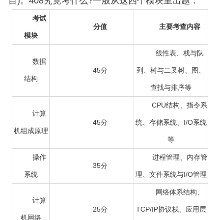
目)。408究竟考什么?一般从这四个模块里出题：
考试
分值
主要考查内容
模块
线性表、栈与队
数据
45分
列、树与二叉树、图、
结构
查找与排序等
CPU结构、指令系
计算
45分
统、存储系统、I/O系统
机组成原理
等
操作
进程管理、内存管
35分
系统
理、文件系统与I/O管理
网络体系结构、
计算
25分
TCP/IP协议栈、应用层
机网络