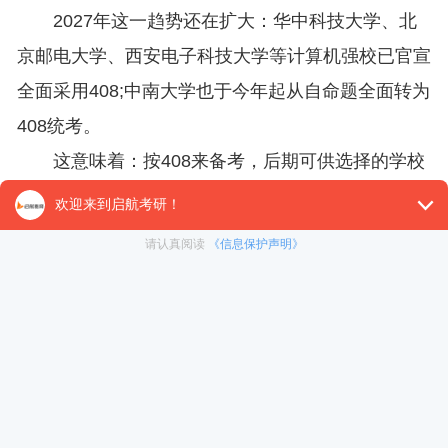
2027年这一趋势还在扩大：华中科技大学、北
京邮电大学、西安电子科技大学等计算机强校已官宣
全面采用408;中南大学也于今年起从自命题全面转为
408统考。
这意味着：按408来备考，后期可供选择的学校
范围更广，调剂时也更具优势，不会因为“专业课不
匹配”而被调剂院校拒之门外。
27考研科目变动，选校别踩坑
每年都有学校临时调整初试科目。2027年这一
波动作尤其集中：
从中命题转408统考的：南通大学、西北农林科
技大学等一批院校的计算机类专业，已宣布将自命题