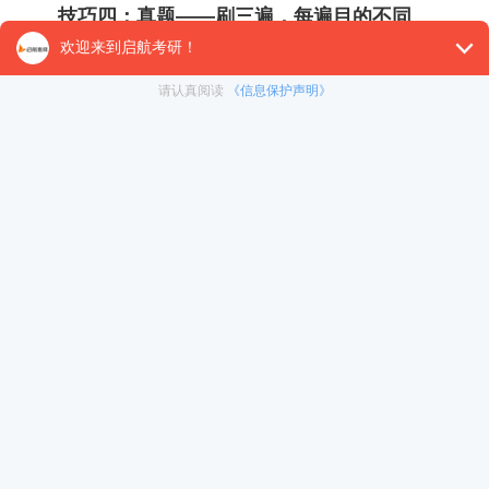
技巧四：真题——刷三遍，每遍目的不同
真题是396最宝贵的资源，近10年真题至少刷3
遍，但每遍侧重点不同。
第一遍按套卷、不计时，目的是感受题目风格，
标记自己薄弱的章节——数学哪块错得多?逻辑哪种
题型总掉坑?
第二遍按套卷、严格计时，数学加逻辑合起来控
制在140分钟内，作文另算，模拟真实考场节奏。
第三遍按题型专项突破，把所有真题中的数学错
题汇总重做，逻辑错题分类重练，写作重写论证段。
关键提醒：留最近2年真题做考前全真模拟，包
括作文和涂卡，掐表180分钟，中间不许上厕所。