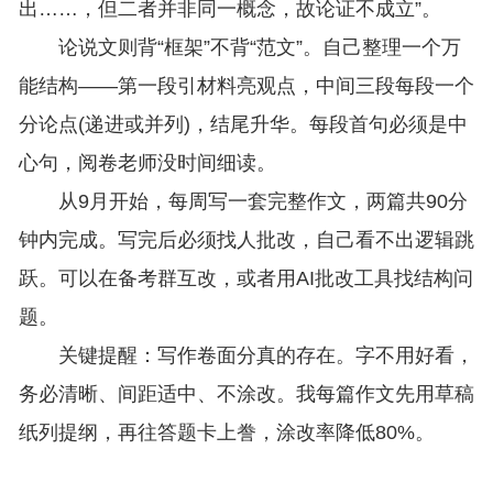
出……，但二者并非同一概念，故论证不成立”。
论说文则背“框架”不背“范文”。自己整理一个万
能结构——第一段引材料亮观点，中间三段每段一个
分论点(递进或并列)，结尾升华。每段首句必须是中
心句，阅卷老师没时间细读。
从9月开始，每周写一套完整作文，两篇共90分
钟内完成。写完后必须找人批改，自己看不出逻辑跳
跃。可以在备考群互改，或者用AI批改工具找结构问
题。
关键提醒：写作卷面分真的存在。字不用好看，
务必清晰、间距适中、不涂改。我每篇作文先用草稿
纸列提纲，再往答题卡上誊，涂改率降低80%。