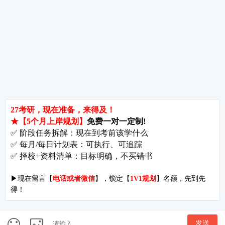
郑州大学考研难吗?双非跨考真的会被歧视吗?
拒绝无效内卷，北京考研培训怎么选?
长沙考研好考的大学有哪些?内行人教你如何“捡漏”
北京哪些学校相对好考?
郑州考研机构避雷与收费大揭秘
长沙考研辅导与咨询全攻略：如何借力打力，一战成硕?
郑州考研集训启航教育：28年专业积淀
郑州考研班哪个好?启航教育深度测评与择校指南
北京理工大学考研难吗?2027考情全解析
北京考研集训营怎么选?2027备考避坑指南与启航教育全解析
付款方式
|
关于我们
开发者名称：爱启航在线考研软件
|
版本号：V4.1.4
地址：北京市海淀区万泉河路68号紫金大厦11层
Copyright©1998-2027
京ICP备16065416号-7