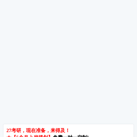
考研数学各题型答题时间分配——选填快准，解答稳全
数学复习遇到瓶颈期怎么办?——三个实用方法帮你突破
考研数学草稿纸使用技巧与检查方法——别让乱草稿毁了你的分数
考研指导
经验分享
专业解析
院校排名
院校解析
每
郑州大学考研难吗?双非跨考真的会被歧视吗?
拒绝无效内卷，北京考研培训怎么选?
长沙考研好考的大学有哪些?内行人教你如何“捡漏”
北京哪些学校相对好考?
郑州考研机构避雷与收费大揭秘
长沙考研辅导与咨询全攻略：如何借力打力，一战成硕?
郑州考研集训启航教育：28年专业积淀