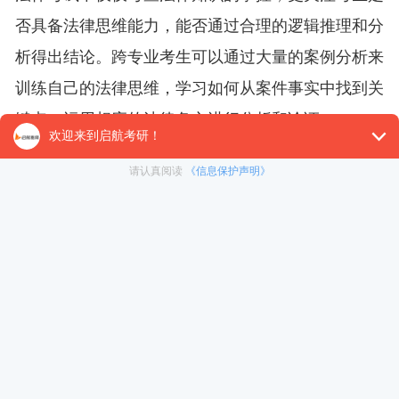
否具备法律思维能力，能否通过合理的逻辑推理和分
析得出结论。跨专业考生可以通过大量的案例分析来
训练自己的法律思维，学习如何从案件事实中找到关
键点，运用相应的法律条文进行分析和论证。
另外，可以多做模拟题和往年真题，通过反复练
习，熟悉出题模式，找到答题的逻辑链条。在答题
时，要注意按照法律条文的规定，结合案件事实，给
出有条理、有依据的论证，避免简单陈述或缺乏法律
依据的回答。
3. 制定合理的备考计划
跨专业考生通常需要比法律专业考生投入更多的
时间来准备，因此合理的时间管理尤为重要。可以将