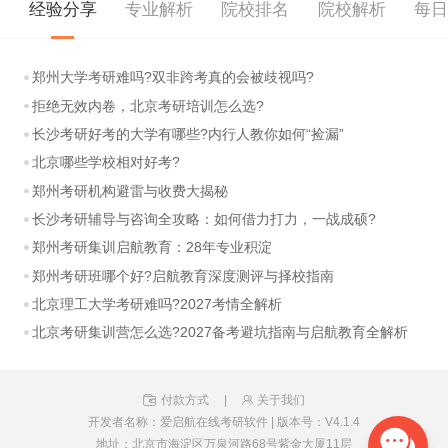
经验分享
专业解析
院校排名
院校解析
每
郑州大学考研难吗?双非跨考真的会被歧视吗?
拒绝无效内卷，北京考研培训怎么选?
长沙考研好考的大学有哪些?内行人教你如何“捡漏”
北京哪些学校相对好考?
郑州考研机构避雷与收费大揭秘
长沙考研辅导与咨询全攻略：如何借力打力，一战成硕?
郑州考研集训启航教育：28年专业积淀
郑州考研班哪个好?启航教育深度测评与择校指南
北京理工大学考研难吗?2027考情全解析
北京考研集训营怎么选?2027备考避坑指南与启航教育全解析
付款方式
|
关于我们
开发者名称：爱启航在线考研软件
|
版本号：V4.1.4
地址：北京市海淀区万泉河路68号紫金大厦11层