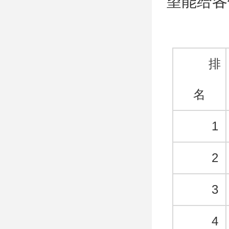
望能给各
排
名
1
2
3
4