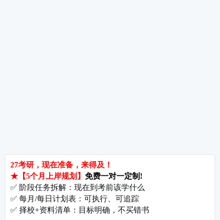
考研指导
经验分享
专业解析
院校排名
院校解析
每
郑州大学考研难吗?双非跨考真的会被歧视吗?
拒绝无效内卷，北京考研培训怎么选?
长沙考研好考的大学有哪些?内行人教你如何“捡漏”
北京哪些学校相对好考?
郑州考研机构避雷与收费大揭秘
长沙考研辅导与咨询全攻略：如何借力打力，一战成硕?
郑州考研集训启航教育：28年专业积淀
郑州考研班哪个好?启航教育深度测评与择校指南
北京理工大学考研难吗?2027考情全解析
北京考研集训营怎么选?2027备考避坑指南与启航教育全解析