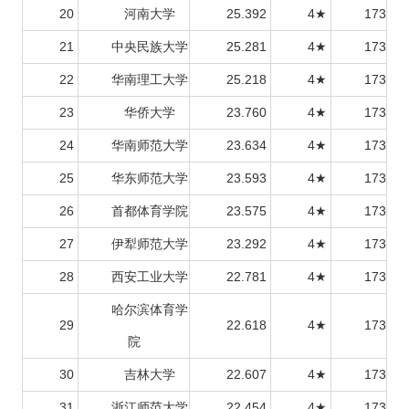
20
河南大学
25.392
4★
173
21
中央民族大学
25.281
4★
173
22
华南理工大学
25.218
4★
173
23
华侨大学
23.760
4★
173
24
华南师范大学
23.634
4★
173
25
华东师范大学
23.593
4★
173
26
首都体育学院
23.575
4★
173
27
伊犁师范大学
23.292
4★
173
28
西安工业大学
22.781
4★
173
哈尔滨体育学
29
22.618
4★
173
院
30
吉林大学
22.607
4★
173
31
浙江师范大学
22.454
4★
173