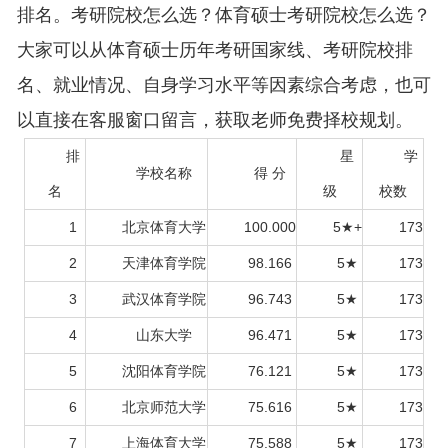
排名。考研院校怎么选？体育硕士考研院校怎么选？
大家可以从体育硕士历年考研国家线、考研院校排
名、就业情况、自身学习水平等因素综合考虑，也可
以直接在客服窗口留言，获取老师免费择校规划。
排
星
学
学校名称
得 分
名
级
校数
1
北京体育大学
100.000
5★+
173
2
天津体育学院
98.166
5★
173
3
武汉体育学院
96.743
5★
173
4
山东大学
96.471
5★
173
5
沈阳体育学院
76.121
5★
173
6
北京师范大学
75.616
5★
173
7
上海体育大学
75.588
5★
173