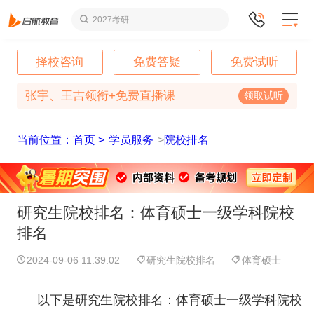
2027考研
择校咨询
免费答疑
免费试听
张宇、王吉领衔+免费直播课
领取试听
当前位置：首页 >
学员服务
>
院校排名
研究生院校排名：体育硕士一级学科院校
排名
2024-09-06 11:39:02
研究生院校排名
体育硕士
以下是研究生院校排名：体育硕士一级学科院校