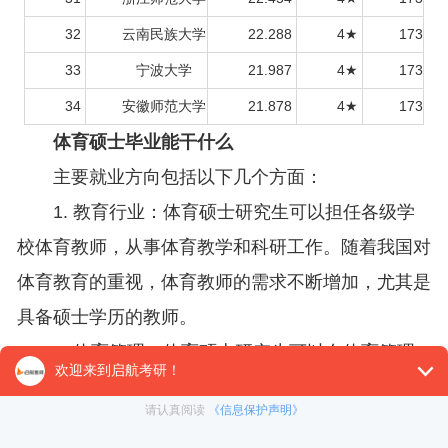
32
云南民族大学
22.288
4★
173
33
宁波大学
21.987
4★
173
34
安徽师范大学
21.878
4★
173
体育硕士毕业能干什么
主要就业方向包括以下几个方面：
1. 教育行业：体育硕士研究生可以担任各级学
校体育教师，从事体育教学和科研工作。随着我国对
体育教育的重视，体育教师的需求不断增加，尤其是
具备硕士学历的教师。
2. 体育管理：体育硕士研究生可以在体育管理
部门、体育企事业单位从事管理工作，如体育赛事策
划、运营、市场开发等。随着体育产业的快速发展，