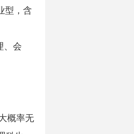
专业型，含
理、会
，大概率无