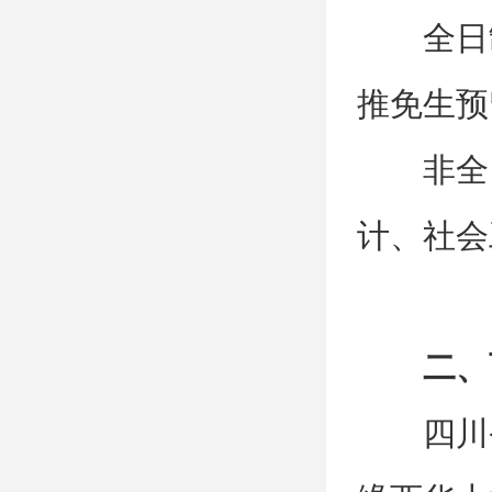
全日
推免生预
‌非
计、社会
二、
四川