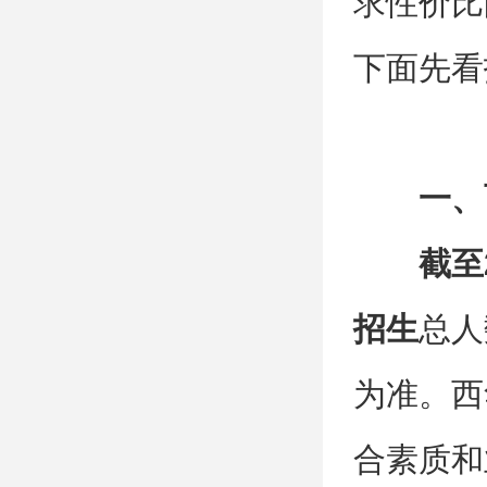
求性价比
下面先看
一、
截至
招生
总人
为准。‌
合素质和