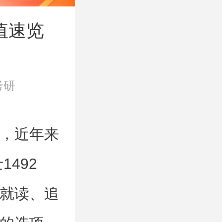
值速览
考研
，近年来
492
就读、追