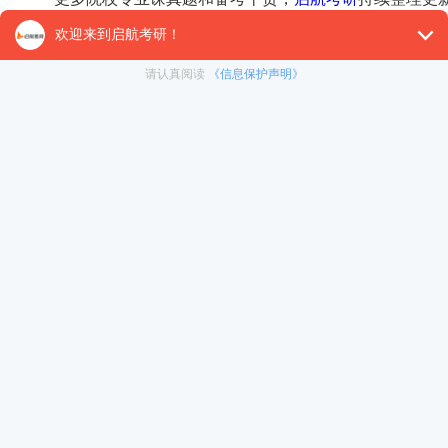
注启航，拿真题、看考情，我们陪你一战上岸!
【27考研辅导课程推荐】：
27考研集训课程
,
VIP领学计
对1）
, 这些课程中都会配有内部讲义以及辅导书和资
督学，并配有24小时答疑和模拟测试等，可直接咨询在
免责声明：本平台部分帖子来源于网络整理，不对事件的真
为准。 如果本站文章侵犯到您的权利，请联系我们（400-10
冲刺集训营
沈阳农业大学2024年861微观经济学（农
暑期集训营
< 上一篇
林经济管理）硕士研究生入学初试试题
在职考研
启航之家
考研一对一
热门下载
资料下载