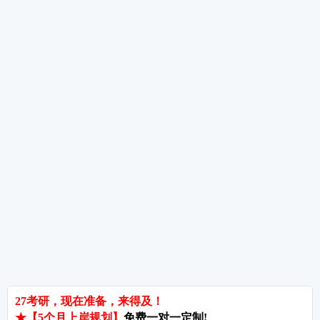
二战考生6月特训——避开重复劳动，精准突破
6月数学复习三大雷区——进度攀比、只看不练
错题本三栏法——让错题成为你的提分引擎
热词推荐
招生简章
专业目录
院校排名
考研择校
备考推荐
英语指导
政治指导
数学指导
翻译硕士
考研关注
考研动态
考研常识
报名攻略
考研分数
考研辅导
公共课
专业课
全程学习包
暑期集训
热门院校
南京师范大学
苏州大学
华东师范大学
友情链接
集团分站
专业课子站
考研工具