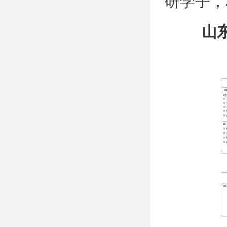
研学子，
山