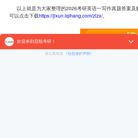
以上就是为大家整理的2026考研英语一写作真题答案及
可以点击下载
https://jixun.iqihang.com/zlzx/
。
【27考研辅导课程推荐】：
27考研集训课程
,
VIP领学计
对1）
, 这些课程中都会配有内部讲义以及辅导书和资
督学，并配有24小时答疑和模拟测试等，可直接咨询在
冲刺集训营
暑期集训营