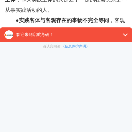
从事实践活动的人。
●
实践客体与客观存在的事物不完全等同
，客观
事物只有在被纳入主体实践活动的范围之内，为主体
实践活动所指向并与主体相互作用时才成为现实的实
践客体。
总结
实践的基本结构是历史地变化发展的，这种变化
主要表现为
主体客体化与客体主体化的双向运动
。通
俗地理解，人动脑动手把想法变成可利用的物品，这
个过程我们叫作
主体客体化
;人把工具作为白己身体
的延伸，这个过程我们叫作
客体主体化
。比如我们对
鸭子的绒毛进行加工改造，做成羽绒服，这是主体客