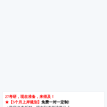
数学复习遇到瓶颈期怎么办?——三个实用方法帮你突破
考研数学草稿纸使用技巧与检查方法——别让乱草稿毁了你的分数
考研指导
经验分享
专业解析
院校排名
院校解析
每
郑州大学考研难吗?双非跨考真的会被歧视吗?
拒绝无效内卷，北京考研培训怎么选?
长沙考研好考的大学有哪些?内行人教你如何“捡漏”
北京哪些学校相对好考?
郑州考研机构避雷与收费大揭秘
长沙考研辅导与咨询全攻略：如何借力打力，一战成硕?
郑州考研集训启航教育：28年专业积淀
郑州考研班哪个好?启航教育深度测评与择校指南