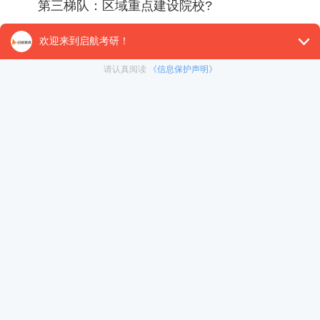
第三梯队：区域重点建设院校?
此类院校综合实力稳定，在本区域内具有较高认
可度。统考招生规模通常较大，分数线贴近或略高于
国家线，复试淘汰率相对适中。备考需注重知识体系
的扎实性，部分专业存在调剂机会。
第四梯队：普通院校?
以教学应用型为主，多数专业过国家线即有较高
录取概率，适合以学历提升为主要目标的考生。但部
分院校近年报考人数增加，热门专业竞争也有所提
升。
考生需结合自身学习基础、备考时间及专业契合
度进行选择，可参考近三年招生数据变化趋势，避免
盲目追求院校层次。