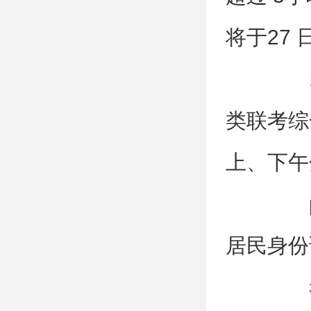
将于27 
12
类联考综
上、下午
ps
居民身份
考