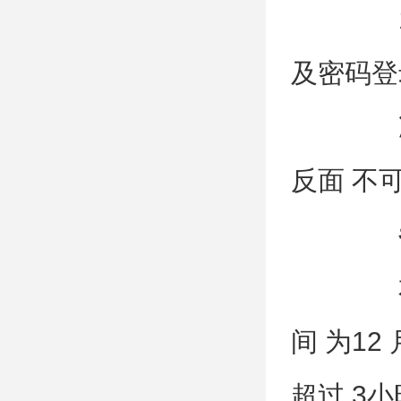
12
及密码登
准考
反面 不可
参
本年
间 为12 月
超过 3