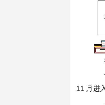
考
依据
11 月进
具体