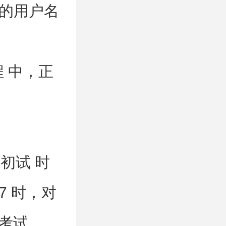
 的用户名
 中，正
初试 时
 17 时，对
考试 ，