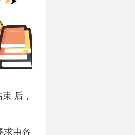
束 后，
要求由各