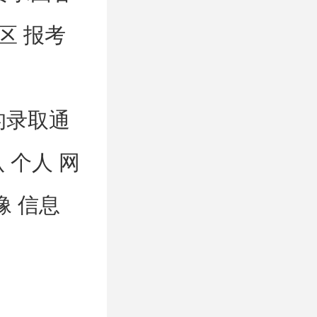
区 报考
的录取通
 个人 网
像 信息